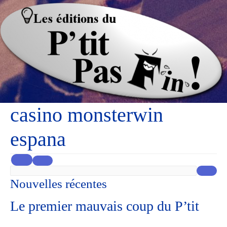
casino monsterwin
espana
Nouvelles récentes
Le premier mauvais coup du P’tit